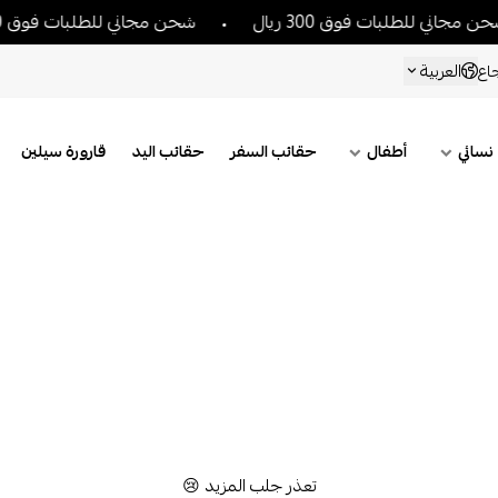
جاني للطلبات فوق 300 ريال
شحن مجاني للطلبات فوق 300 ريال
العربية
اع
نسائي
أطفال
حقائب السفر
حقائب اليد
قارورة سيلين
تعذر جلب المزيد 😢