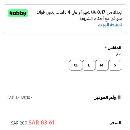
المقاس
*
اختر
XL
L
M
S
رقم الموديل
23142020107
83.61 SAR
السعر
209 SAR