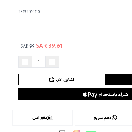
23132010110
39.61 SAR
99 SAR
اشتري الآن
دعم سريع
دفع آمن