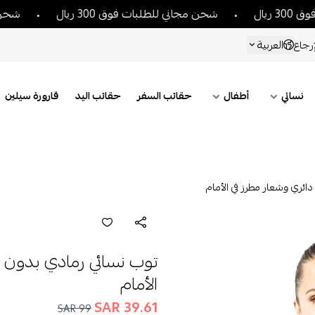
شحن مجاني للطلبات فوق 300 ريال
شحن مجاني للط
العربية
رجاع
نسائي
أطفال
حقائب السفر
حقائب اليد
قارورة سيلين
ائري وشعار مطرز في الأمام
توب نسائي رمادي بدون أ
الأمام
39.61 SAR
99 SAR