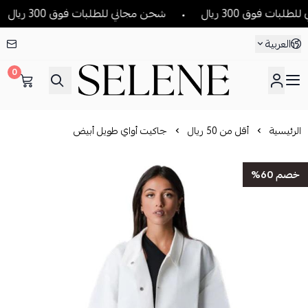
ت فوق 300 ريال
شحن مجاني للطلبات فوق 300 ريال
العربية
0
SELENE
الرئيسية
أقل من 50 ريال
جاكيت أواي طويل أبيض
خصم 60%