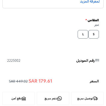
المقاس
*
اختر
L
S
رقم الموديل
2225002
179.61 SAR
السعر
449.02 SAR
توصيل سريع
دعم سريع
دفع آمن