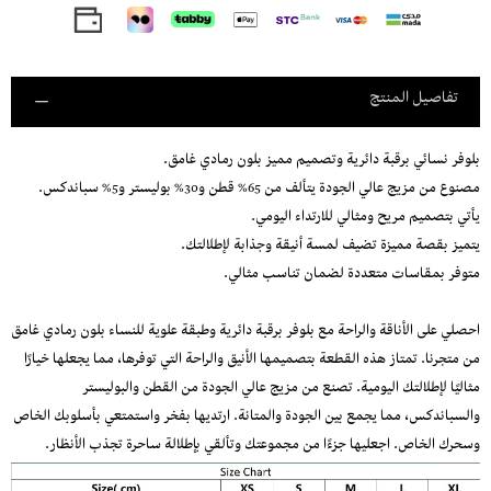
تفاصيل المنتج
بلوفر نسائي برقبة دائرية وتصميم مميز بلون رمادي غامق.
مصنوع من مزيج عالي الجودة يتألف من 65% قطن و30% بوليستر و5% سباندكس.
يأتي بتصميم مريح ومثالي للارتداء اليومي.
يتميز بقصة مميزة تضيف لمسة أنيقة وجذابة لإطلالتك.
متوفر بمقاسات متعددة لضمان تناسب مثالي.
احصلي على الأناقة والراحة مع بلوفر برقبة دائرية وطبقة علوية للنساء بلون رمادي غامق
من متجرنا. تمتاز هذه القطعة بتصميمها الأنيق والراحة التي توفرها، مما يجعلها خيارًا
مثاليًا لإطلالتك اليومية. تصنع من مزيج عالي الجودة من القطن والبوليستر
والسباندكس، مما يجمع بين الجودة والمتانة. ارتديها بفخر واستمتعي بأسلوبك الخاص
وسحرك الخاص. اجعليها جزءًا من مجموعتك وتألقي بإطلالة ساحرة تجذب الأنظار.