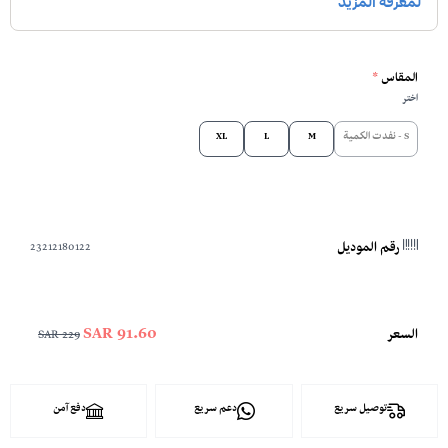
المقاس
*
اختر
S - نفدت الكمية
M
L
XL
23212180122
رقم الموديل
91.60 SAR
السعر
229 SAR
توصيل سريع
دعم سريع
دفع آمن