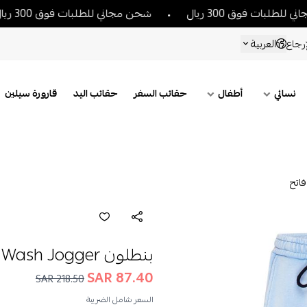
ت فوق 300 ريال
شحن مجاني للطلبات فوق 300 ريال
العربية
رجاع
نسائي
أطفال
حقائب السفر
حقائب اليد
قارورة سيلين
بنطلون Acid Wash Jogger للاطفال أزرق فاتح
87.40 SAR
218.50 SAR
السعر شامل الضريبة