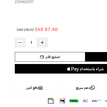
23214020117
87.40 SAR
218.50 SAR
اشتري الآن
دعم سريع
دفع آمن