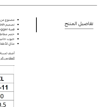
مصنوع من 100% قطن عالي الجودة ليوفر راحة فائقة للأطفال طوال اليو
تفاصيل المنتج
تصميم Acid Wash الأزرق الفاتح يضيف لمسة عصرية وأنيقة إلى إطلالة الصغار.
قصة Jogger توفر حرية الحركة وتجعله مناسبًا للألعاب والأنشطة اليومية.
خصر مطاطي م
جيوب جانبية
مثالي للأطفا
أضف لمسة عصرية إلى إطلالات أطفالك مع
الملابس الرج