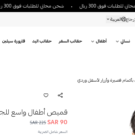
ق 300 ريال
شحن مجاني للطلبات فوق 300 ريال
ش
العربية
رجاع
نسائي
أطفال
حقائب السفر
حقائب اليد
قارورة سيلين
كمام قصيرة وأزرار لأسفل وردي
قميص أطفال واسع للجنس
90 SAR
225 SAR
السعر شامل الضريبة