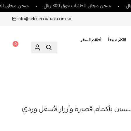
حن مجاني للطلبات فوق 300 ريال
شحن مجاني للطلبات فوق 300 ريا
info@selenecouture.com.sa
الأكثر مبيعاً
أطقم السفر
0
ين بأكمام قصيرة وأزرار لأسفل وردي