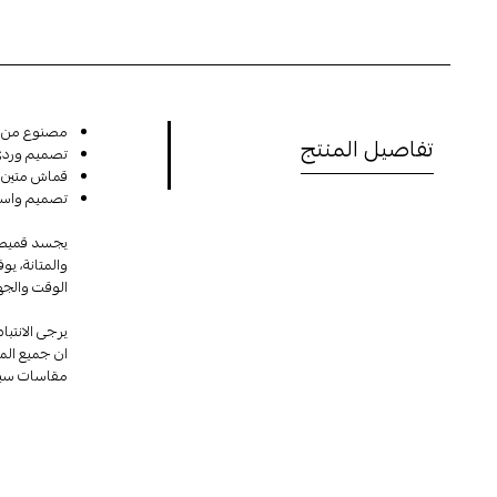
مصنوع من أق
تفاصيل المنتج
تصميم وردي 
قماش متين و
تصميم واسع ي
يجسد قميص ا
والمتانة
، يو
الوقت والجهد
يرجى الانتباه
ان جميع الم
مقاسات سيلي