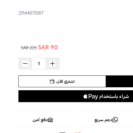
23144070307
90 SAR
225 SAR
اشتري الآن
دعم سريع
دفع آمن