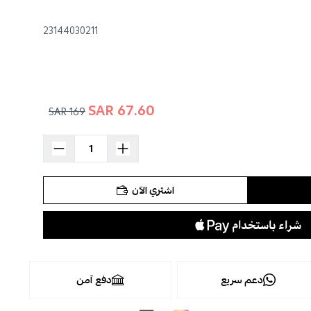
23144030211
67.60 SAR
169 SAR
اشتري الآن
دعم سريع
دفع آمن