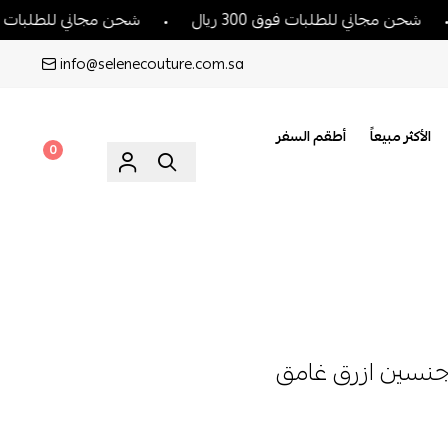
ي للطلبات فوق 300 ريال
شحن مجاني للطلبات فوق 300 ريال
info@selenecouture.com.sa
الأكثر مبيعاً
أطقم السفر
0
جنسين ازرق غامق