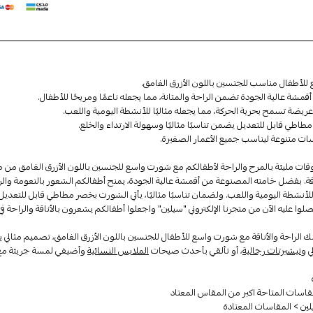
لأطفال مناسب للجنسين باللون الأزرق الغامق.
مشة عالية الجودة تضمن الراحة والمتانة
، مما يجعله ناعمًا ومريحًا للأطفال.
ريضة تسمح بحرية الحركة، مما يجعله مثاليًا للأنشطة اليومية واللعب.
اطي قابل للتعديل يضمن تناسبًا مثاليًا وسهولة الارتداء والخلع.
ات متنوعة ليناسب جميع الأعمار الصغيرة.
وقات مليئة بالمرح والراحة لأطفالكم مع شورت واسع للجنسين باللون الأزرق الغامق من م
اقة. بفضل خامته ال
مصنوعة من أقمشة عالية الجودة
، يمنح أطفالكم الشعور بالنعومة وال
ًا للأنشطة اليومية واللعب. ولضمان تناسبًا مثاليًا، يأتي الشورت بخصر مطاطي قابل لل
ا عليه الآن من متجرنا الإلكتروني "سيلين" واجعلوا أطفالكم يشعرون بالأناقة والراحة في
 الراحة والأناقة مع شورت واسع للأطفال للجنسين باللون الأزرق الغامق، تصميم مثالي ي
ي
و
تيشيرتات رجالية
، أو تألقي بأحدث صيحات
الملابس النسائية
وأضيفي لمسة جريئة م
قاسات المتاحة اكبر من المقاس المعتاد
ن > المقاسات المعتادة