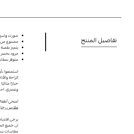
شورت واسع ل
تفاصيل المنتج
مصنوع من أق
يتميز بقصة ع
مزود بخصر مط
متوفر بمقاس
استمتعوا بأ
الراحة والأن
خيارًا مثالي
وعصري. احصلو
امنحي أطفالك
ملابس رجال
يرجى الانتباه
ان جميع الم
مقاسات سيلي