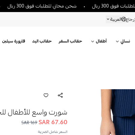
ال
شحن مجاني للطلبات فوق 300 ريال
شحن مجان
العربية
رجاع
نسائي
أطفال
حقائب السفر
حقائب اليد
قارورة سيلين
شورت واسع للأطفال لل
67.60 SAR
169 SAR
السعر شامل الضريبة