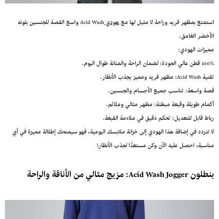
استمتع بمظهر فريد وراحة لا مثيل لها مع
هودي
Acid Wash واسع القصة للجنسين بلونه
الأخضر الغامق.
مميزات الهودي:
100% قطن عالي الجودة: لضمان الراحة والمتانة طوال اليوم.
تقنية Acid Wash: مظهر فريد ومميز يجذب الأنظار.
قصة واسعة: تناسب جميع الأجسام والجنسين.
أكمام طويلة وقبعة مبطنة: مظهر مثالي وملائم.
رباط قابل للتعديل: تحكم دقيق في ملاءمة القبعة.
لا تتردد في إضافة هذا الهودي إلى خزانة ملابسك اليومية، فهو سيمنحك إطلالة مميزة في أي
مناسبة، احصل عليه الآن وكن مستعدًا لجذب الأنظار!
بنطلون Acid Wash Jogger: مزيج مثالي من الأناقة والراحة