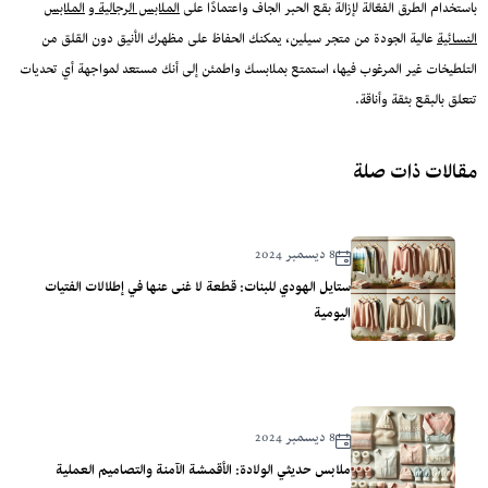
باستخدام الطرق الفعّالة لإزالة بقع الحبر الجاف واعتمادًا على
الملابس الرجالية
و
الملابس
النسائية
عالية الجودة من متجر سيلين، يمكنك الحفاظ على مظهرك الأنيق دون القلق من
التلطيخات غير المرغوب فيها، استمتع بملابسك واطمئن إلى أنك مستعد لمواجهة أي تحديات
تتعلق بالبقع بثقة وأناقة.
مقالات ذات صلة
8 ديسمبر 2024
ستايل الهودي للبنات: قطعة لا غنى عنها في إطلالات الفتيات
اليومية
8 ديسمبر 2024
ملابس حديثي الولادة: الأقمشة الآمنة والتصاميم العملية