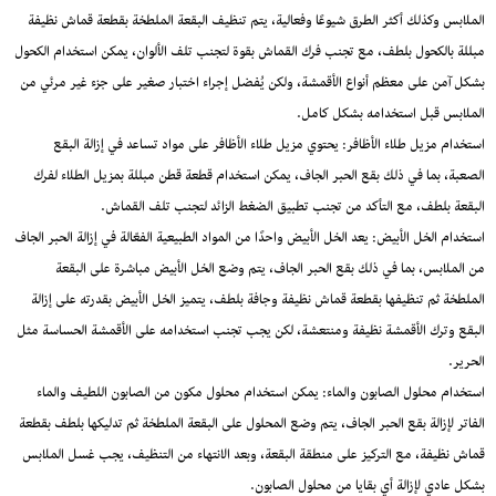
الملابس وكذلك أكثر الطرق شيوعًا وفعالية، يتم تنظيف البقعة الملطخة بقطعة قماش نظيفة
مبللة بالكحول بلطف، مع تجنب فرك القماش بقوة لتجنب تلف الألوان، يمكن استخدام الكحول
بشكل آمن على معظم أنواع الأقمشة، ولكن يُفضل إجراء اختبار صغير على جزء غير مرئي من
الملابس قبل استخدامه بشكل كامل.
استخدام مزيل طلاء الأظافر: يحتوي مزيل طلاء الأظافر على مواد تساعد في إزالة البقع
الصعبة، بما في ذلك بقع الحبر الجاف، يمكن استخدام قطعة قطن مبللة بمزيل الطلاء لفرك
البقعة بلطف، مع التأكد من تجنب تطبيق الضغط الزائد لتجنب تلف القماش.
استخدام الخل الأبيض: يعد الخل الأبيض واحدًا من المواد الطبيعية الفعّالة في إزالة الحبر الجاف
من الملابس، بما في ذلك بقع الحبر الجاف، يتم وضع الخل الأبيض مباشرة على البقعة
الملطخة ثم تنظيفها بقطعة قماش نظيفة وجافة بلطف، يتميز الخل الأبيض بقدرته على إزالة
البقع وترك الأقمشة نظيفة ومنتعشة، لكن يجب تجنب استخدامه على الأقمشة الحساسة مثل
الحرير.
استخدام محلول الصابون والماء: يمكن استخدام محلول مكون من الصابون اللطيف والماء
الفاتر لإزالة بقع الحبر الجاف، يتم وضع المحلول على البقعة الملطخة ثم تدليكها بلطف بقطعة
قماش نظيفة، مع التركيز على منطقة البقعة، وبعد الانتهاء من التنظيف، يجب غسل الملابس
بشكل عادي لإزالة أي بقايا من محلول الصابون.