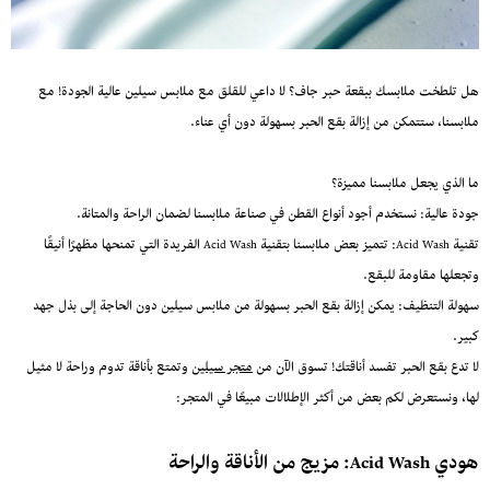
هل تلطخت ملابسك ببقعة حبر جاف؟ لا داعي للقلق مع ملابس سيلين عالية الجودة! مع
ملابسنا، ستتمكن من إزالة بقع الحبر بسهولة دون أي عناء.
ما الذي يجعل ملابسنا مميزة؟
جودة عالية: نستخدم أجود أنواع القطن في صناعة ملابسنا لضمان الراحة والمتانة.
تقنية Acid Wash: تتميز بعض ملابسنا بتقنية Acid Wash الفريدة التي تمنحها مظهرًا أنيقًا
وتجعلها مقاومة للبقع.
سهولة التنظيف: يمكن إزالة بقع الحبر بسهولة من ملابس سيلين دون الحاجة إلى بذل جهد
كبير.
لا تدع بقع الحبر تفسد أناقتك! تسوق الآن من
متجر سيلين
وتمتع بأناقة تدوم وراحة لا مثيل
لها، ونستعرض لكم بعض من أكثر الإطلالات مبيعًا في المتجر:
هودي Acid Wash: مزيج من الأناقة والراحة