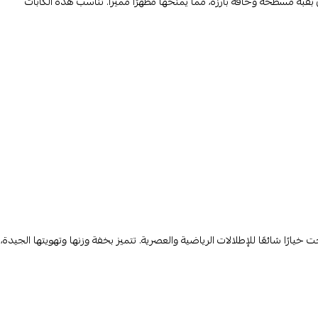
تي بقبة مسطحة وحافة بارزة، مما يمنحها مظهرًا مميزًا. تناسب هذه الكابات
ًا شائعًا للإطلالات الرياضية والعصرية. تتميز بخفة وزنها وتهويتها الجيدة،