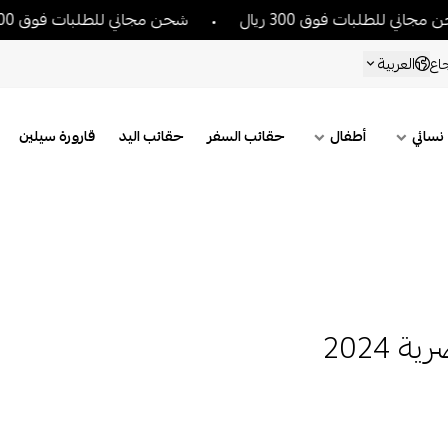
ت فوق 300 ريال
شحن مجاني للطلبات فوق 300 ريال
العربية
اع
نسائي
أطفال
حقائب السفر
حقائب اليد
قارورة سيلين
2024