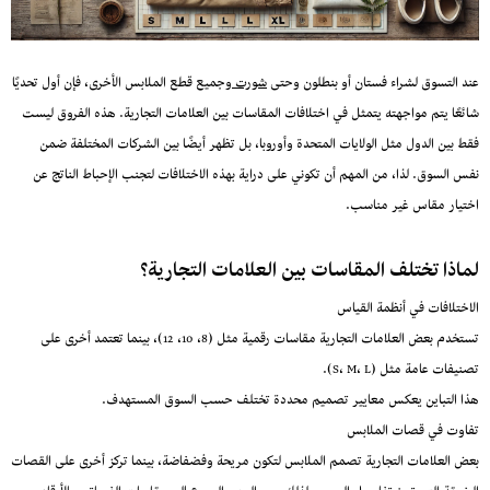
عند التسوق لشراء فستان أو بنطلون وحتى
شورت
وجميع قطع الملابس الأخرى، فإن أول تحديًا
شائعًا يتم مواجهته يتمثل في اختلافات المقاسات بين العلامات التجارية. هذه الفروق ليست
فقط بين الدول مثل الولايات المتحدة وأوروبا، بل تظهر أيضًا بين الشركات المختلفة ضمن
نفس السوق. لذا، من المهم أن تكوني على دراية بهذه الاختلافات لتجنب الإحباط الناتج عن
اختيار مقاس غير مناسب.
لماذا تختلف المقاسات بين العلامات التجارية؟
الاختلافات في أنظمة القياس
تستخدم بعض العلامات التجارية مقاسات رقمية مثل (8، 10، 12)، بينما تعتمد أخرى على
تصنيفات عامة مثل (S، M، L).
هذا التباين يعكس معايير تصميم محددة تختلف حسب السوق المستهدف.
تفاوت في قصات الملابس
بعض العلامات التجارية تصمم الملابس لتكون مريحة وفضفاضة، بينما تركز أخرى على القصات