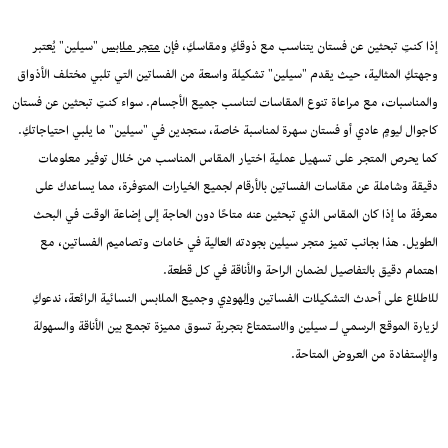
إذا كنتِ تبحثين عن فستان يتناسب مع ذوقكِ ومقاسكِ، فإن
متجر ملابس
"سيلين" يُعتبر
وجهتكِ المثالية، حيث يقدم "سيلين" تشكيلة واسعة من الفساتين التي تلبي مختلف الأذواق
والمناسبات، مع مراعاة تنوع المقاسات لتناسب جميع الأجسام. سواء كنتِ تبحثين عن فستان
كاجوال ليومٍ عادي أو فستان سهرة لمناسبة خاصة، ستجدين في "سيلين" ما يلبي احتياجاتكِ.
كما يحرص المتجر على تسهيل عملية اختيار المقاس المناسب من خلال توفير معلومات
دقيقة وشاملة عن مقاسات الفساتين بالأرقام لجميع الخيارات المتوفرة، مما يساعدك على
معرفة ما إذا كان المقاس الذي تبحثين عنه متاحًا دون الحاجة إلى إضاعة الوقت في البحث
الطويل. هذا بجانب تميز متجر سيلين بجودته العالية في خامات وتصاميم الفساتين، مع
اهتمام دقيق بالتفاصيل لضمان الراحة والأناقة في كل قطعة.
للاطلاع على أحدث التشكيلات الفساتين و
الهودي
وجميع الملابس النسائية الرائعة، ندعوكِ
لزيارة الموقع الرسمي لـ سيلين والاستمتاع بتجربة تسوق مميزة تجمع بين الأناقة والسهولة
والإستفادة من العروض المتاحة.