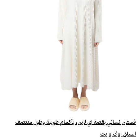
فستان نسائي بقصة اي لاين، بأكمام طويلة وطول منتصف
الساق اوف وايت