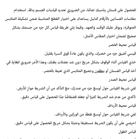
للحصول على فستان يناسبك تمامًا، من الضروري تحديد قياسات الجسم بدقة. استخدام
مقاسات الفساتين بالأرقام كدليل يساعدك على اختيار القطع المناسبة ضمن تشكيلة الملابس
المتوفرة، ويوفر عليك الوقت والجهد. وفيما يلي طريقة قياس كل جزء من جسمك بشكل
صحيح لضمان اختيار المقاس الأمثل:
قياس محيط الخصر
قيسي أضيق جزء من خصرك، والذي يكون عادةً فوق السرة بقليل.
خذي القياس أثناء الوقوف بشكل مريح دون شد عضلات بطنك، وهذا الأمر ضروري للغاية في
أخذ قياس الفستان أو
بنطلون
وجميع الملابس الذي تحيط بالخصر.
قياس محيط الصدر
لفي شريط القياس حول أوسع جزء من صدرك، مع التأكد من أن الشريط موازٍ للأرض.
تأكدي من عدم شد الشريط كثيرًا أو جعله فضفاضًا جدًا للحصول على قياس دقيق.
قياس محيط الأرداف
لفي شريط القياس حول أوسع نقطة من الوركين والأرداف.
احرصي على أن يكون الشريط مستقيمًا ومثبتًا بشكل مريح للحصول على قياس دقيق.
قياس الطول