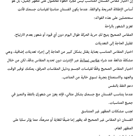
إن اختيار مقاس الفستان المناسب ليس مجرد خطوة للحصول على مظهر جميل، بل هو
أساس الإطلالة المريحة والواثقة. عندما يكون الفستان مناسبًا لقياسات جسمك فأنتِ
ستحصلين على هذه الفوائد:
تعزيز الشعور بالراحة
المقاس الصحيح يتيح لكِ حرية الحركة طوال اليوم دون أي قيود أو شعور بعدم الارتياح.
تقليل الحاجة إلى التعديلات
اختيار المقاس المناسب بعناية يقلل بشكل كبير من الحاجة إلى إجراء تعديلات إضافية، وهي
مشكلة شائعة عند شراء
ملابس نسائية
عبر الإنترنت دون تحديد المقاس بدقة، لكن من خلال
اختيار المقاس الصحيح وفقًا لقياسات الجسم ودليل المقاسات المرفق، يمكنك توفير الوقت
والجهد والاستمتاع بتجربة تسوق خالية من المتاعب.
دعم الثقة بالنفس
عندما يتناسب الفستان مع جسمكِ بشكل مثالي، فإنه يعزز من شعوركِ بالثقة والتميز في
جميع المناسبات.
تجنب مشكلات المظهر غير المتناسق
الفستان ذو المقاس غير الصحيح قد يظهر إما ضيقًا للغاية أو مترهلًا، مما يؤثر سلبًا على
المظهر العام.