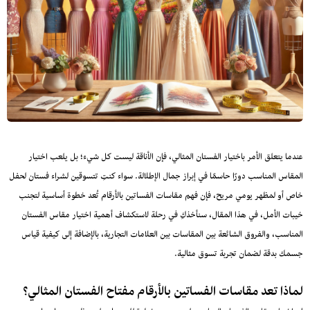
عندما يتعلق الأمر باختيار الفستان المثالي، فإن الأناقة ليست كل شيء؛ بل يلعب اختيار
المقاس المناسب دورًا حاسمًا في إبراز جمال الإطلالة. سواء كنتِ تتسوقين لشراء فستان لحفل
خاص أو لمظهر يومي مريح، فإن فهم مقاسات الفساتين بالأرقام تُعد خطوة أساسية لتجنب
خيبات الأمل، في هذا المقال، سنأخذكِ في رحلة لاستكشاف أهمية اختيار مقاس الفستان
المناسب، والفروق الشائعة بين المقاسات بين العلامات التجارية، بالإضافة إلى كيفية قياس
جسمك بدقة لضمان تجربة تسوق مثالية.
لماذا تعد مقاسات الفساتين بالأرقام مفتاح الفستان المثالي؟