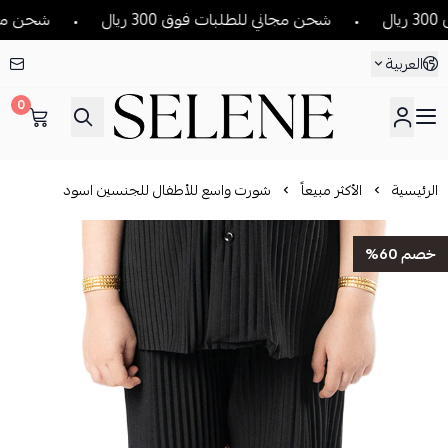
شحن مجاني للطلبات فوق 300 ريال
شحن مجاني للط
العربية
0
SELENE
الرئيسية
الأكثر مبيعاً
شورت واسع للأطفال للجنسين اسود
خصم 60%