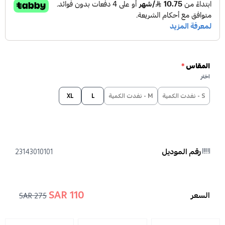
المقاس
*
اختر
S - نفدت الكمية
M - نفدت الكمية
L
XL
رقم الموديل
23143010101
110 SAR
السعر
275 SAR