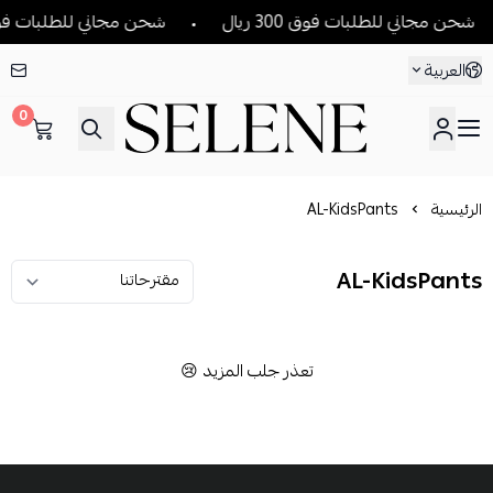
شحن مجاني للطلبات فوق 300 ريال
شحن مجاني للطلبات فوق 300 ر
العربية
0
SELENE
الرئيسية
AL-KidsPants
AL-KidsPants
تعذر جلب المزيد 😢