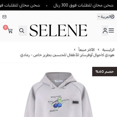
حن مجاني للطلبات فوق 300 ريال
شحن مجاني للطلبات فوق 300 ريال
العربية
0
SELENE
الرئيسية
الأكثر مبيعاً
هودي كاجوال أوفرسايز للأطفال للجنسين بتطريز خاص - رمادي
خصم 60%