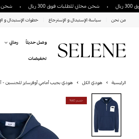
شحن مجاني للطلبات فوق 300 ريال
شحن مجاني للطلب
من نحن
سياسة الإستبدال و الإسترجاع
خطوات الإستبدال و الإ
وصل حديثاً
رجالي
تخفيضات
الرئيسية
هودي الكل
هودي بجيب أمامي أوفرسايز للجنسين - أز
خصم 60%