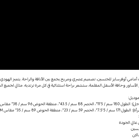
مامي أوفرسايز للجنسين، تصميم عصري ومريح يجمع بين الأناقة والراحة. يتميز الهودي
الأساور وحافة الأسفل المقلمة، ستشعر براحة استثنائية في كل مرة ترتديه. مثالي لجميع ال
وديل:
88 سم / 43.5"، منطقة الحوض 96 سم / 38" مقاس L
 59 سم / 23"، منطقة الحوض 89 سم / 35" مقاس M
عالي الجودة
نسين
داكن