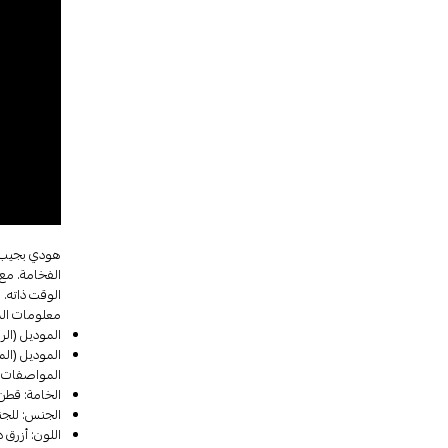
هودي بجيب أ
الفخامة. مع 
الوقت ذاته.
معلومات الم
الموديل (الرجل): الطول 180 سم / 5'11"، الخصر 
الموديل (المرأة): الطول 171 سم / 5'7.5"، الخصر
المواصفات:
الخامة: قطن 
الجنس: للج
اللون: أزرق 