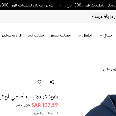
ات فوق 300 ريال
شحن مجاني للطلبات فوق 300 ريال
العربية
رجاع
نسائي
أطفال
حقائب السفر
حقائب اليد
قارورة سيلين
رق داكن
هودي بجيب أمامي أوفرس
107.59 SAR
269 SAR
السعر شامل الضريبة