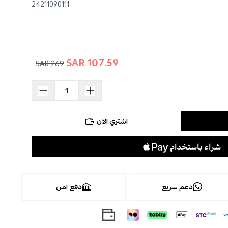
24211090111
107.59 SAR
269 SAR
اشتري الآن
دعم سريع
دفع آمن