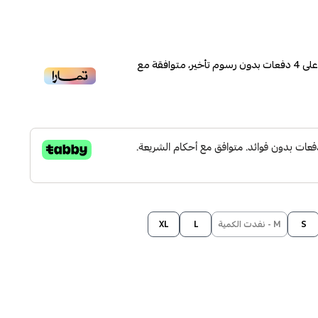
لى
4
دفعات بدون رسوم تأخير، متوافقة مع
S
M - نفدت الكمية
L
XL