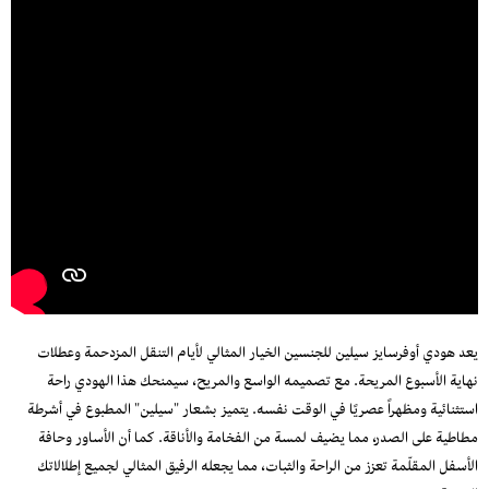
يعد هودي أوفرسايز سيلين للجنسين الخيار المثالي لأيام التنقل المزدحمة وعطلات
نهاية الأسبوع المريحة. مع تصميمه الواسع والمريح، سيمنحك هذا الهودي راحة
استثنائية ومظهراً عصريًا في الوقت نفسه. يتميز بشعار "سيلين" المطبوع في أشرطة
مطاطية على الصدر، مما يضيف لمسة من الفخامة والأناقة. كما أن الأساور وحافة
الأسفل المقلّمة تعزز من الراحة والثبات، مما يجعله الرفيق المثالي لجميع إطلالاتك