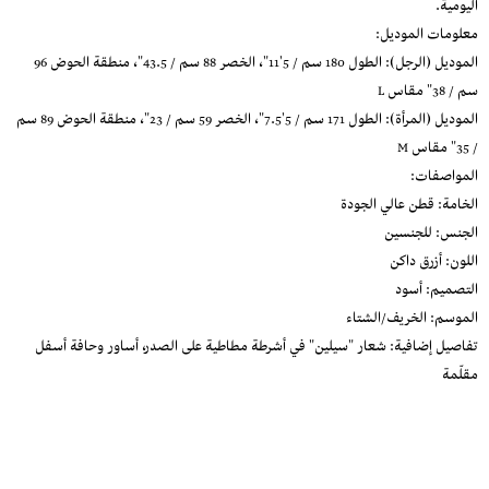
اليومية.
معلومات الموديل:
الموديل (الرجل): الطول 180 سم / 5'11"، الخصر 88 سم / 43.5"، منطقة الحوض 96
سم / 38" مقاس L
الموديل (المرأة): الطول 171 سم / 5'7.5"، الخصر 59 سم / 23"، منطقة الحوض 89 سم
/ 35" مقاس M
المواصفات:
الخامة: قطن عالي الجودة
الجنس: للجنسين
اللون: أزرق داكن
التصميم: أسود
الموسم: الخريف/الشتاء
تفاصيل إضافية: شعار "سيلين" في أشرطة مطاطية على الصدر، أساور وحافة أسفل
مقلّمة