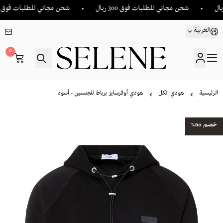
شحن مجاني للطلبات فوق 300 ريال
شحن مجاني للطلبات فوق 300 ريال
العربية
0
SELENE
الرئيسية
هودي الكل
هودي أوفرسايز برباط للجنسين - أسود
خصم 60%