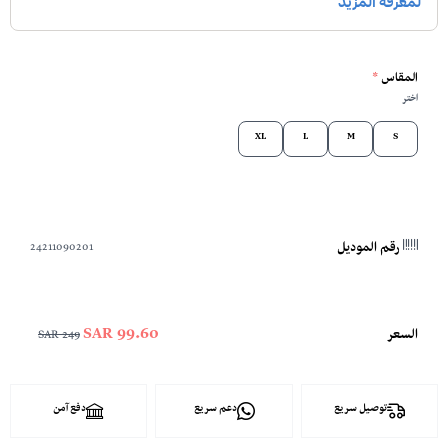
المقاس
*
اختر
XL
L
M
S
24211090201
رقم الموديل
99.60 SAR
السعر
249 SAR
توصيل سريع
دعم سريع
دفع آمن