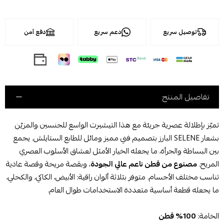
توصيل سريع
دعم سريع
دفع آمن
تفاصيل المنتج
تميّز بإطلالة عصرية جريئة مع هذا التيشيرت الواسع للجنسين والمزيّن
بشعار SELENE البارز بتصميم فني مميز ومائل للطابع الستايلش. يجمع
بين البساطة والجرأة، ما يجعله الخيار الأمثل لعشاق الأسلوب العصري
المريح.
مصنوع من قطن ناعم عالي الجودة
، وبقصة مريحة وقصة عادية
تناسب مختلف الأجسام. متوفر بثلاثة ألوان راقية: الأبيض، الكاكي، والكحلي،
ما يجعله قطعة أساسية متعددة الاستخدامات طوال العام.
الخامة:
100% قطن