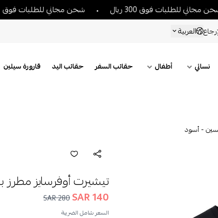
ني للطلبات فوق 300 ريال
شحن مجاني للطلبات فوق 300 ريال
العربية
رجاع
نسائي
أطفال
حقائب السفر
حقائب اليد
قارورة سيلين
سين - أسود
تيشيرت أوفرسايز مطرز 
140 SAR
280 SAR
السعر شامل الضريبة