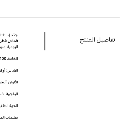
جدّد إطلالت
تفاصيل المنتج
قماش قطن 
اليومية. متو
الخامة:
100٪ قطن
القياس:
أوفر
الألوان:
أبيض
الواجهة الأم
الجهة الخلفي
تعليمات العن