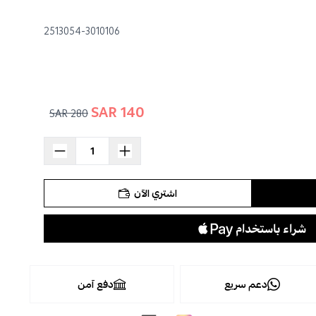
2513054-3010106
140 SAR
280 SAR
اشتري الآن
دعم سريع
دفع آمن