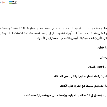
ك اليومية مع تيشيرت أوفرسايز مطرز بتصميم بسيط. يتميز بخطوط نظيفة وقصة واسعة م
فاخر
يمنحك إحساساً ناعماً وراحة تدوم طوال اليوم. قطعة متعددة الاستخدامات يمكن 
فر بالألوان الكلاسيكية: الأبيض، الأخضر العسكري، والأسود.
سايز
، أخضر ، أسود
امية:
رقعة شعار صغيرة بالقرب من الحافة
ة:
تصميم بسيط مع تطريز على الكتف
اية:
يُغسل في الغسالة بماء بارد، ويُجفف على درجة حرارة منخفضة