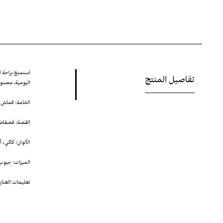
استمتع براحة 
تفاصيل المنتج
اليومية. مصنوع 
الخامة: قماش ف
القصة: فضفاض
الألوان: كاكي، 
الميزات: جيوب
تعليمات العناي