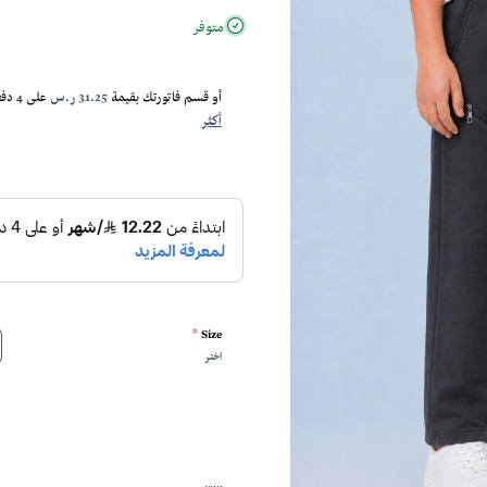
متوفر
أو قسم فاتورتك بقيمة
31.25 ر.س
على
4
دفع
أكثر
*
Size
اختر