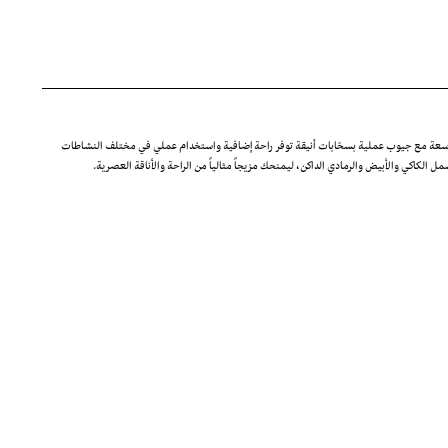
اسعة مع جيوب عملية بسحّابات أنيقة توفر راحة إضافية واستخدام عملي في مختلف النشاطات
 الكاكي والأبيض والرمادي الداكن، ليمنحك مزيجاً مثالياً من الراحة والأناقة العصرية.