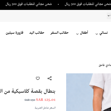
للطلبات فوق 300 ريال
شحن مجاني للطلبات فوق 300 ريال
شحن 
نسائي
أطفال
حقائب السفر
حقائب اليد
قارورة سيلين
مادي غامق
بنطال بقصة كلاسيكية من ال
125.01 SAR
250 SAR
السعر شامل الضريبة