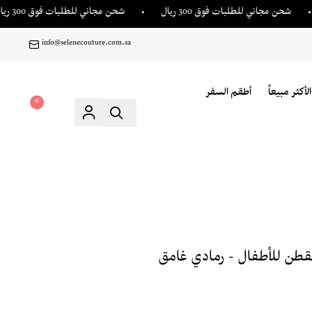
مجاني للطلبات فوق 300 ريال
شحن مجاني للطلبات فوق 300 ريال
info@selenecouture.com.sa
الأكثر مبيعاً
أطقم السفر
0
قطن للأطفال - رمادي غامق