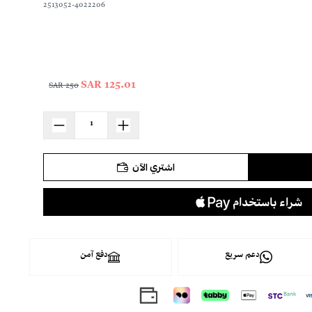
2513052-4022206
125.01 SAR
250 SAR
اشتري الآن
دعم سريع
دفع آمن