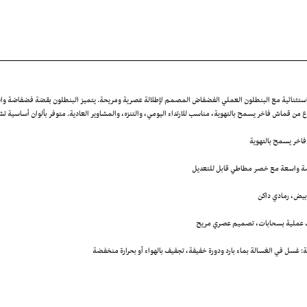
استثنائية مع البنطلون العملي الفضفاض المصمم لإطلالة عصرية ومريحة. يتميز البنطلون بقصّة فضفاضة و
من قماش فاخر يسمح بالتهوية، مناسب للارتداء اليومي، والتنزه، والمشاوير العادية. متوفر بألوان أساسية تشمل
اخر يسمح بالتهوية
ة واسعة مع خصر مطاطي قابل للتعديل
أبيض، رمادي داكن
 عملية بسحابات، تصميم عصري مريح
ة: غسل في الغسالة بماء بارد ودورة خفيفة، تجفيف بالهواء أو بحرارة منخفضة